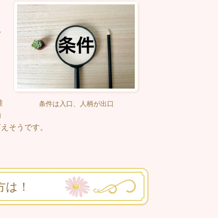
れ
し
し
タ
誰
条件は入口、人柄が出口
効
言えそうです。
方は！