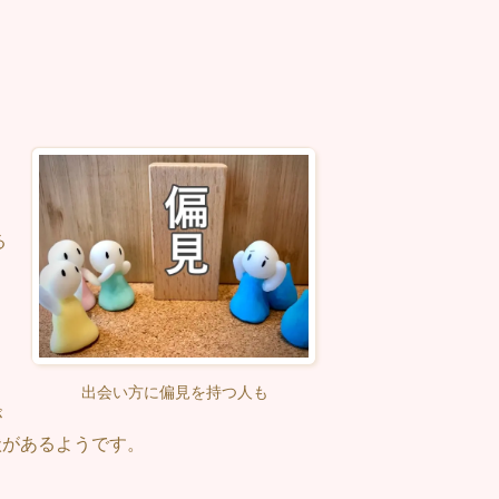
」
ま
る
出会い方に偏見を持つ人も
が
状があるようです。