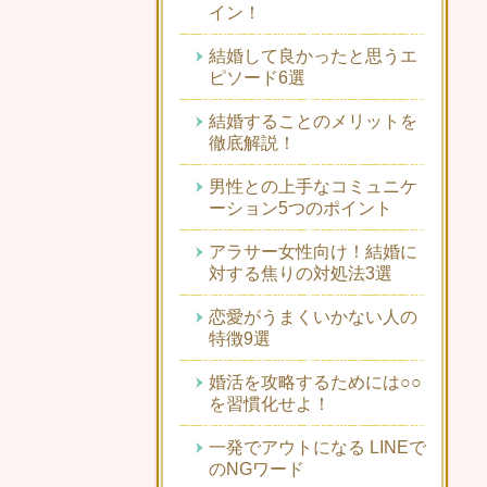
イン！
結婚して良かったと思うエ
ピソード6選
結婚することのメリットを
徹底解説！
男性との上手なコミュニケ
ーション5つのポイント
アラサー女性向け！結婚に
対する焦りの対処法3選
恋愛がうまくいかない人の
特徴9選
婚活を攻略するためには○○
を習慣化せよ！
一発でアウトになる LINEで
のNGワード