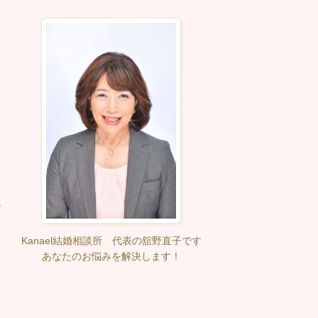
う
た
ト
る
ー
Kanael結婚相談所 代表の舘野直子です
あなたのお悩みを解決します！​
。