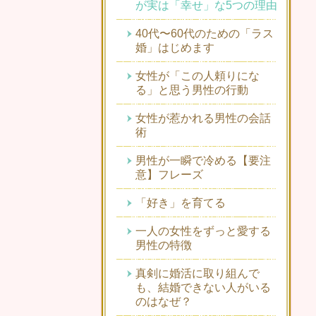
が実は「幸せ」な5つの理由
40代〜60代のための「ラス
婚」はじめます
女性が「この人頼りにな
る」と思う男性の行動
女性が惹かれる男性の会話
術
男性が一瞬で冷める【要注
意】フレーズ
「好き」を育てる
一人の女性をずっと愛する
男性の特徴
真剣に婚活に取り組んで
も、結婚できない人がいる
のはなぜ？