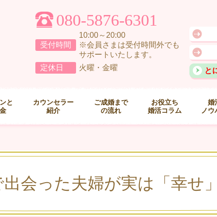
080-5876-6301
10:00～20:00
受付時間
※会員さまは受付時間外でも
サポートいたします。
定休日
火曜・金曜
と
ンと
カウンセラー
ご成婚まで
お役立ち
婚
金
紹介
の流れ
婚活コラム
ノウ
で出会った夫婦が実は「幸せ」