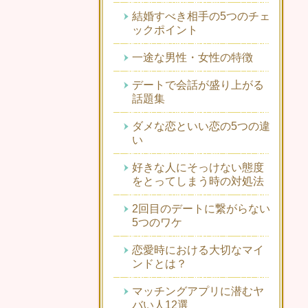
結婚すべき相手の5つのチェ
ックポイント
一途な男性・女性の特徴
デートで会話が盛り上がる
話題集
ダメな恋といい恋の5つの違
い
好きな人にそっけない態度
をとってしまう時の対処法
2回目のデートに繋がらない
5つのワケ
恋愛時における大切なマイ
ンドとは？
マッチングアプリに潜むヤ
バい人12選