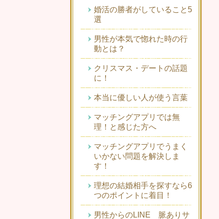
婚活の勝者がしていること5
選
男性が本気で惚れた時の行
動とは？
クリスマス・デートの話題
に！
本当に優しい人が使う言葉
マッチングアプリでは無
理！と感じた方へ
マッチングアプリでうまく
いかない問題を解決しま
す！
理想の結婚相手を探すなら6
つのポイントに着目！
男性からのLINE 脈ありサ