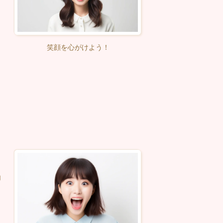
っ
笑顔を心がけよう！
を大きめに
と
印