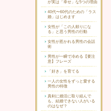
が実は「幸せ」な5つの理由
40代〜60代のための「ラス
婚」はじめます
女性が「この人頼りにな
る」と思う男性の行動
女性が惹かれる男性の会話
術
男性が一瞬で冷める【要注
意】フレーズ
「好き」を育てる
一人の女性をずっと愛する
男性の特徴
真剣に婚活に取り組んで
も、結婚できない人がいる
のはなぜ？