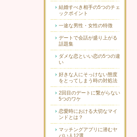
結婚すべき相手の5つのチェ
ックポイント
一途な男性・女性の特徴
デートで会話が盛り上がる
話題集
ダメな恋といい恋の5つの違
い
好きな人にそっけない態度
をとってしまう時の対処法
2回目のデートに繋がらない
5つのワケ
恋愛時における大切なマイ
ンドとは？
マッチングアプリに潜むヤ
バい人12選