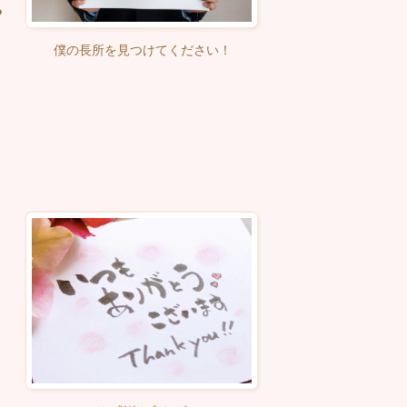
や
僕の長所を見つけてください！
を忘れない
る