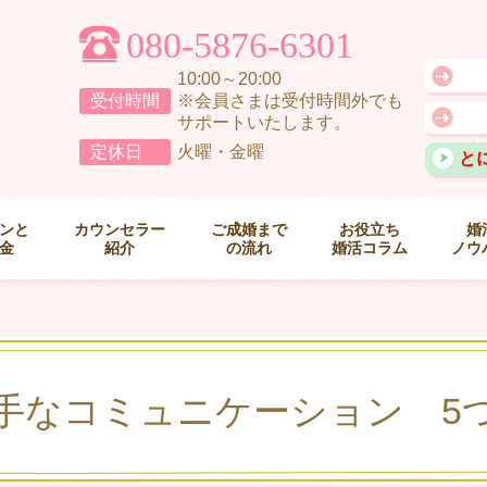
080-5876-6301
10:00～20:00
受付時間
※会員さまは受付時間外でも
サポートいたします。
定休日
火曜・金曜
と
ンと
カウンセラー
ご成婚まで
お役立ち
婚
金
紹介
の流れ
婚活コラム
ノウ
手なコミュニケーション 5