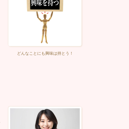
し
どんなことにも興味は持とう！
心がける
も
け