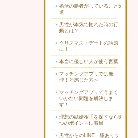
婚活の勝者がしていること5
選
男性が本気で惚れた時の行
動とは？
クリスマス・デートの話題
に！
本当に優しい人が使う言葉
マッチングアプリでは無
理！と感じた方へ
マッチングアプリでうまく
いかない問題を解決しま
す！
理想の結婚相手を探すなら6
つのポイントに着目！
男性からのLINE 脈ありサ