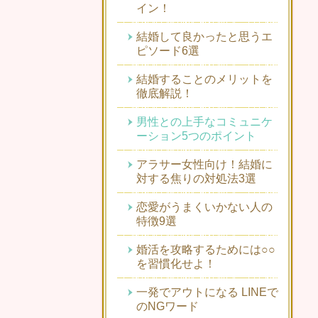
イン！
結婚して良かったと思うエ
ピソード6選
結婚することのメリットを
徹底解説！
男性との上手なコミュニケ
ーション5つのポイント
アラサー女性向け！結婚に
対する焦りの対処法3選
恋愛がうまくいかない人の
特徴9選
婚活を攻略するためには○○
を習慣化せよ！
一発でアウトになる LINEで
のNGワード