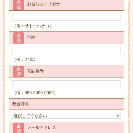
必
お名前のフリガナ
須
（例：サトウハナコ）
必
年齢
須
（例：27歳）
必
電話番号
須
（例：090-0000-0000）
都道府県
必
メールアドレス
須